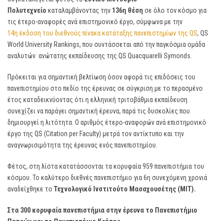
Πολυτεχνείο
καταλαμβάνοντας την
136η θέση
σε όλο τον κόσμο για
τις έτερο-αναφορές ανά επιστημονικό έργο, σύμφωνα με την
14η έκδοση του διεθνούς πίνακα κατάταξης πανεπιστημίων της QS
, QS
World University Rankings, που συντάσσεται από την παγκόσμια ομάδα
αναλυτών ανώτατης εκπαίδευσης της QS Quacquarelli Symonds.
Πρόκειται για σημαντική βελτίωση όσον αφορά τις επιδόσεις του
πανεπιστημίου στο πεδίο της έρευνας σε σύγκριση με το περασμένο
έτος καταδεικνύοντας ότι η ελληνική τριτοβάθμια εκπαίδευση
συνεχίζει να παράγει σημαντική έρευνα, παρά τις δυσκολίες που
δημιουργεί η λιτότητα. Ο αριθμός έτερο-αναφορών ανά επιστημονικό
έργο της QS (Citation per Faculty) μετρά τον αντίκτυπο και την
αναγνωρισιμότητα της έρευνας ενός πανεπιστημίου.
Φέτος, στη λίστα κατατάσσονται τα κορυφαία 959 πανεπιστήμια του
κόσμου. Το καλύτερο διεθνές πανεπιστήμιο για 6η συνεχόμενη χρονιά
αναδείχθηκε το
Τεχνολογικό Ινστιτούτο Μασαχουσέτης (ΜΙΤ).
Στα 300 κορυφαία πανεπιστήμια στην έρευνα το Πανεπιστήμιο