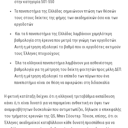
στην κατηγορία 501-550
Τα πανεπιστήμια της Ελλάδας σημειώνουν πτώση των θέσεών
τους στους δείκτες της φήμης των ακαδημαϊκών όσο και των
εργοδοτών
Και τα 6 πανεπιστήμια της Ελλάδας λαμβάνουν χαμηλότερη
βαθμολογία στη έρευνα που μετρά την γνώμη των εργοδοτών.
Αυτή η μέτρηση αξιολογεί το βαθμό που οι εργοδότες εκτιμούν
τους Έλληνες πτυχιούχους
Όλα τα ελληνικά πανεπιστήμια λαμβάνουν μια ασθενέστερη
βαθμολογία για τη μέτρηση του δείκτη φοιτητών προς μέλη ΔΕΠ.
Αυτή η μέτρηση αξιολογεί το επίπεδο των πόρων που ένα
πανεπιστήμιο είναι σε θέση να αφιερώσει στη διδασκαλία
H φετινή κατάταξη δείχνει ότι η ελληνική τριτοβάθμια εκπαίδευση
κάνει ό,τι είναι δυνατό για να παραμείνει ανθεκτική εν όψει των
αναμφισβήτητων δυσκολιών που αντιμετωπίζει, δήλωσε ο επικεφαλής
του τμήματος ερευνών της QS, Μπεν Σόουτερ. Τόνισε, επίσης, ότι οι
Έλληνες ακαδημαϊκοί καταβάλλουν κάθε δυνατή προσπάθεια για να